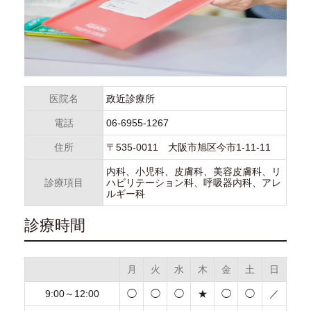
医院名
政近診療所
電話
06-6955-1267
住所
〒535-0011 大阪市旭区今市1-11-11
内科、小児科、皮膚科、美容皮膚科、リ
診療項目
ハビリテーション科、呼吸器内科、アレ
ルギー科
診療時間
月
火
水
木
金
土
日
9:00～12:00
◯
◯
◯
★
◯
◯
／